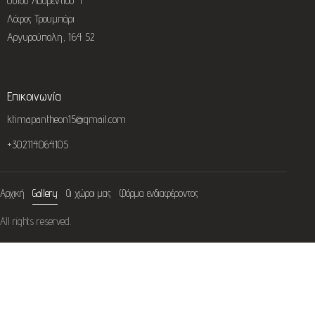
Οσίου Λαυρεντίου 4
Λόφος Τρουμπάρι
Αργυρούπολη, 164 52
Επικοινωνία
ktimapantheon15@gmail.com
+302114064105
Αρχική
Gallery
Οι χώροι μας
Φόρμα ενδιαφέροντος
All rights reserved.