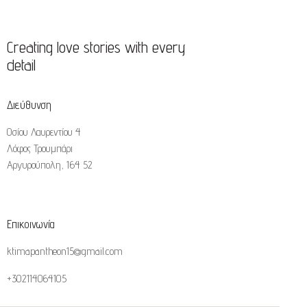
Creating love stories with every
detail
Διεύθυνση
Οσίου Λαυρεντίου 4
Λόφος Τρουμπάρι
Αργυρούπολη, 164 52
Επικοινωνία
ktimapantheon15@gmail.com
+302114064105